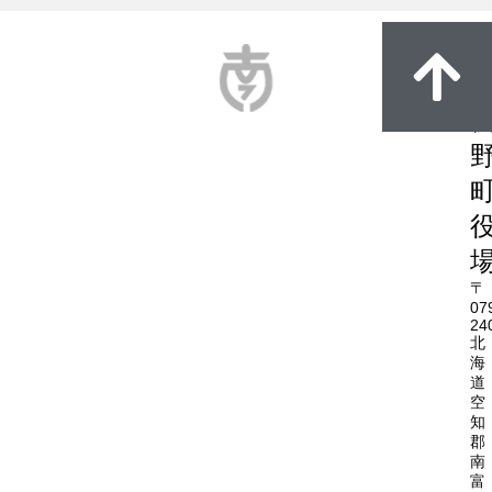
〒
07
24
北
海
道
空
知
郡
南
富