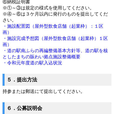
⑥納税証明書
※①～③は規定の様式を使用してください。
※④～⑥は３ケ月以内に発行のものを提出してくだ
さい。
・施設配置図（屋外型飲食店舗（起業枠）：１区
画）
・施設完成予想図（屋外型飲食店舗（起業枠）１区
画）
・道の駅南ふらの再編整備基本方針等、道の駅を核
としたまちの賑わい拠点施設整備概要
・令和元年度道の駅入込状況
５．提出方法
持参または郵送にて提出してください。
６．公募説明会