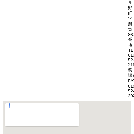
良
野
町
字
幾
寅
86
番
地
TE
01
52
21
務
課
FA
01
52
29