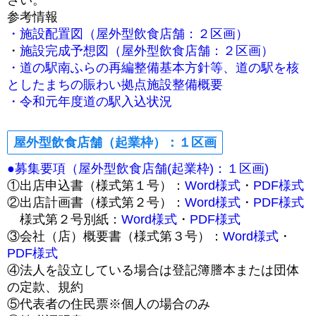
参考情報
・施設配置図（屋外型飲食店舗：２区画）
・
施設完成予想図（屋外型飲食店舗：２区画）
・道の駅南ふらの再編整備基本方針等、道の駅を核
としたまちの賑わい拠点施設整備概要
・令和元年度道の駅入込状況
屋外型飲食店舗（起業枠）：１区画
●募集要項（屋外型飲食店舗(起業枠)：１区画)
①出店申込書（様式第１号）：
Word様式
・
PDF様式
②出店計画書（様式第２号）：
Word様式
・
PDF様式
様式第２号別紙：
Word様式
・
PDF様式
③会社（店）概要書（様式第３号）：
Word様式
・
PDF様式
④法人を設立している場合は登記簿謄本または団体
の定款、規約
⑤代表者の住民票※個人の場合のみ