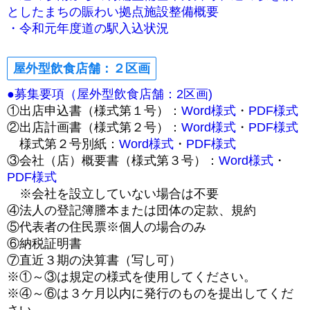
としたまちの賑わい拠点施設整備概要
・令和元年度道の駅入込状況
屋外型飲食店舗：２区画
●募集要項（屋外型飲食店舗：2区画)
①出店申込書（様式第１号）：
Word様式
・
PDF様式
②出店計画書（様式第２号）：
Word様式
・
PDF様式
様式第２号別紙：
Word様式
・
PDF様式
③会社（店）概要書（様式第３号）：
Word様式
・
PDF様式
※会社を設立していない場合は不要
④法人の登記簿謄本または団体の定款、規約
⑤代表者の住民票※個人の場合のみ
⑥納税証明書
⑦直近３期の決算書（写し可）
※①～③は規定の様式を使用してください。
※④～⑥は３ケ月以内に発行のものを提出してくだ
さい。