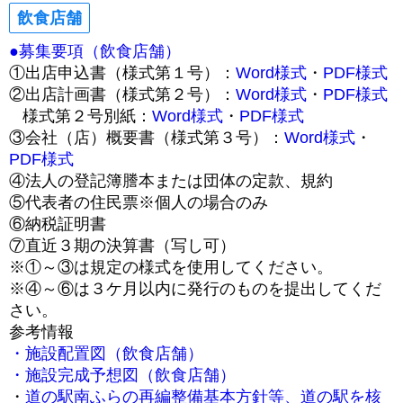
飲食店舗
●募集要項（飲食店舗）
①出店申込書（様式第１号）：
Word様式
・
PDF様式
②出店計画書（様式第２号）：
Word様式
・
PDF様式
様式第２号別紙：
Word様式
・
PDF様式
③会社（店）概要書（様式第３号）：
Word様式
・
PDF様式
④法人の登記簿謄本または団体の定款、規約
⑤代表者の住民票※個人の場合のみ
⑥納税証明書
⑦直近３期の決算書（写し可）
※①～③は規定の様式を使用してください。
※④～⑥は３ケ月以内に発行のものを提出してくだ
さい。
参考情報
・施設配置図（飲食店舗）
・施設完成予想図（飲食店舗）
・
道の駅南ふらの再編整備基本方針等、道の駅を核