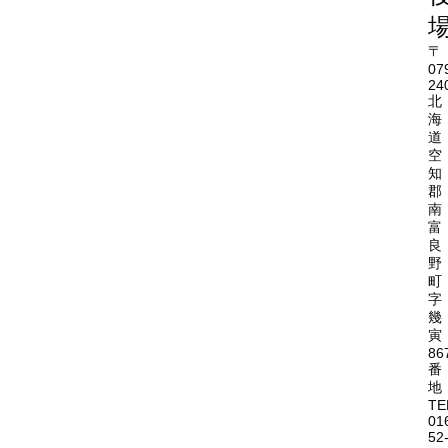
〒
07
24
北
海
道
空
知
郡
南
富
良
野
町
字
幾
寅
86
番
地
TE
01
52