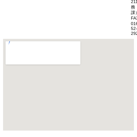
21
務
課
FA
01
52
29