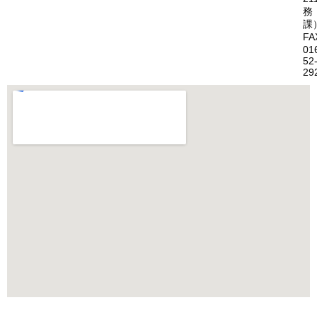
務
課
FA
01
52
29