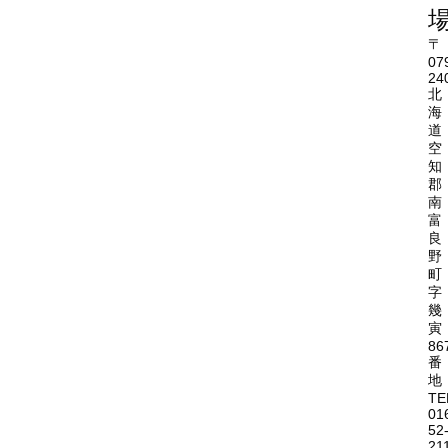
〒
07
24
北
海
道
空
知
郡
南
富
良
野
町
字
幾
寅
86
番
地
TE
01
52
21