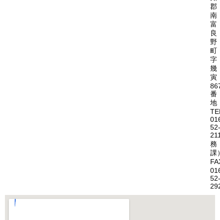
郡
南
富
良
野
町
字
幾
寅
86
番
地
TE
01
52
21
務
課
FA
01
52
29