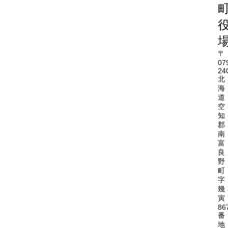
〒
07
24
北
海
道
空
知
郡
南
富
良
野
町
字
幾
寅
86
番
地