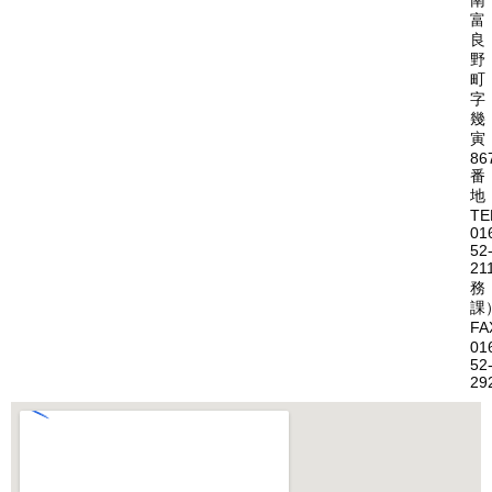
南
富
良
野
町
字
幾
寅
86
番
地
TE
01
52
21
務
課
FA
01
52
29