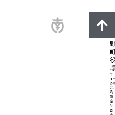
〒
07
24
北
海
道
空
知
郡