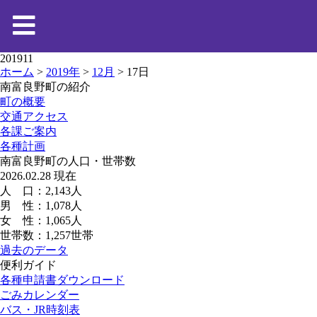
201911
ホーム
>
2019年
>
12月
>
17日
南富良野町の紹介
町の概要
交通アクセス
各課ご案内
各種計画
南富良野町の人口・世帯数
2026.02.28 現在
人 口：2,143人
男 性：1,078人
女 性：1,065人
世帯数：1,257世帯
過去のデータ
便利ガイド
各種申請書ダウンロード
ごみカレンダー
バス・JR時刻表