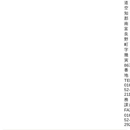
道
空
知
郡
南
富
良
野
町
字
幾
寅
86
番
地
TE
01
52
21
務
課
FA
01
52
29