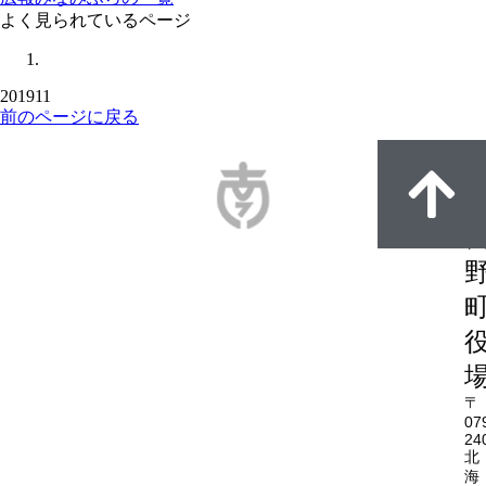
よく見られているページ
201911
前のページに戻る
〒
07
24
北
海