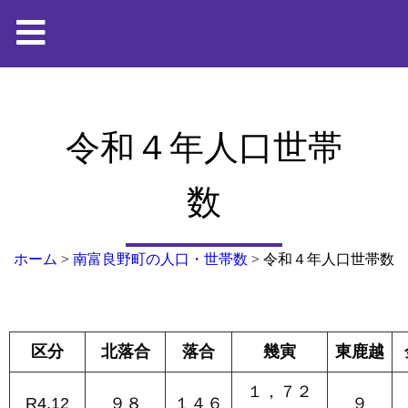
令和４年人口世帯
数
ホーム
>
南富良野町の人口・世帯数
>
令和４年人口世帯数
区分
北落合
落合
幾寅
東鹿越
１，７２
R4.12
９８
１４６
９