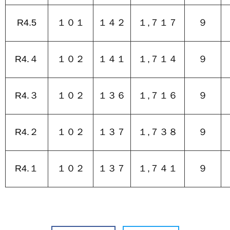
R4.5
１０１
１４２
１,７１７
９
R4.４
１０２
１４１
１,７１４
９
R4.３
１０２
１３６
１,７１６
９
R4.２
１０２
１３７
１,７３８
９
R4.１
１０２
１３７
１,７４１
９