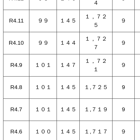
４
１，７２
R4.11
９９
１４５
９
５
１，７２
R4.10
９９
１４４
９
７
１，７２
R4.9
１０１
１４７
９
１
R4.8
１０１
１４５
１,７２５
9
R4.7
１０１
１４５
１,７１９
9
R4.6
１００
１４５
１,７１７
９