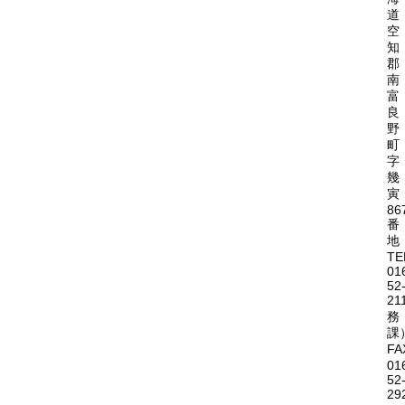
道
空
知
郡
南
富
良
野
町
字
幾
寅
86
番
地
TE
01
52
21
務
課
FA
01
52
29