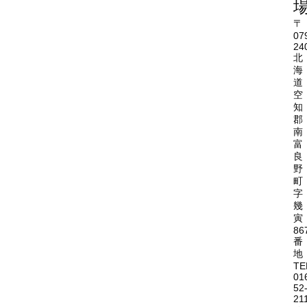
〒
07
24
北
海
道
空
知
郡
南
富
良
野
町
字
幾
寅
86
番
地
TE
01
52
21