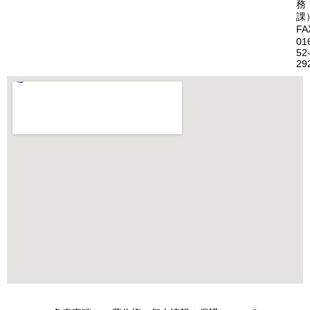
務
課
FA
01
52
29