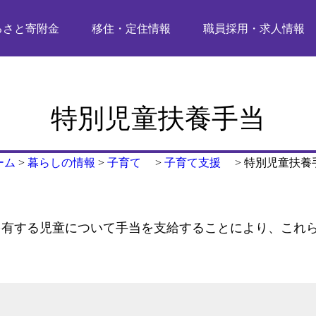
るさと寄附金
移住・定住情報
職員採用・求人情報
特別児童扶養手当
ーム
>
暮らしの情報
>
子育て
>
子育て支援
>
特別児童扶養
を有する児童について手当を支給することにより、これ