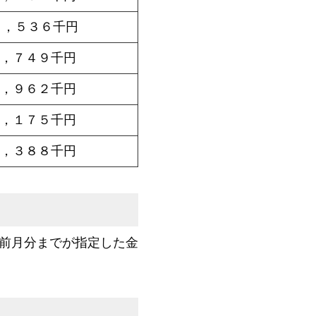
６，５３６千円
６，７４９千円
６，９６２千円
７，１７５千円
７，３８８千円
の前月分までが指定した金