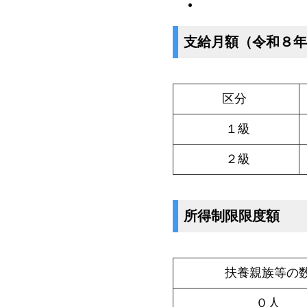
支給月額（令和８年
区分
１級
２級
所得制限限度額
扶養親族等の
０人