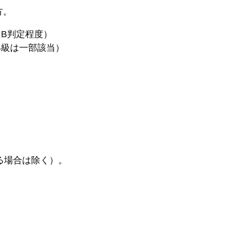
方。
B判定程度）
4級は一部該当）
る場合は除く）。