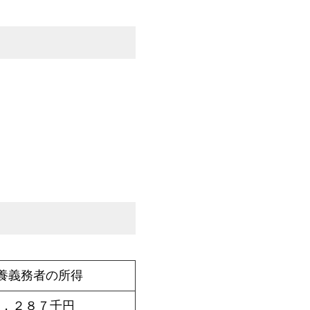
養義務者の所得
６，２８７千円