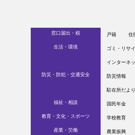
窓口届出・税
戸籍
住
生活・環境
ゴミ・リサ
インターネ
防災・防犯・交通安全
防災情報
駐在所だよ
福祉・相談
国民年金
教育・文化・スポーツ
学校教育
産業・労働
農業振興