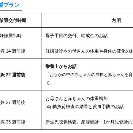
援プラン
診票交付時期
内 容
妊娠届出時
母子手帳の交付、助成金のお話
娠 14 週前後
妊婦健診やお母さんの体重や身体の変化の
栄養士からお話
娠 22 週前後
「おなかの中の赤ちゃんの成長と赤ちゃんを育
て」
お母さんと赤ちゃんの体重増加
娠 27 週前後
50g糖負荷検査の結果と貧血予防のお話
娠 35 週前後
新生児聴覚検査、産婦健診・1か月児健診