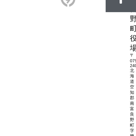
〒
07
24
北
海
道
空
知
郡
南
富
良
野
町
字