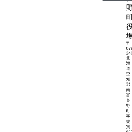
〒
07
24
北
海
道
空
知
郡
南
富
良
野
町
字
幾
寅