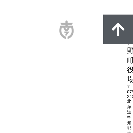
〒
07
24
北
海
道
空
知
郡