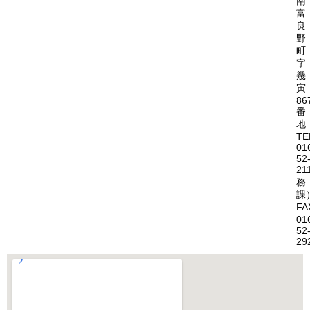
南
富
良
野
町
字
幾
寅
86
番
地
TE
01
52
21
務
課
FA
01
52
29