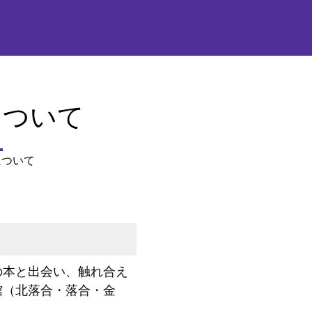
について
について
の本と出会い、触れ合え
館（北落合・落合・金