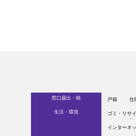
窓口届出・税
戸籍
住
生活・環境
ゴミ・リサ
インターネ