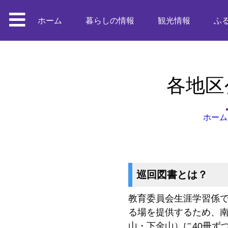
ホーム
暮らしの情報
観光情報
ふ
各地区
ホーム
巡回図書とは？
教育委員会生涯学習係
る場を提供するため、
山・下金山）に40冊ず