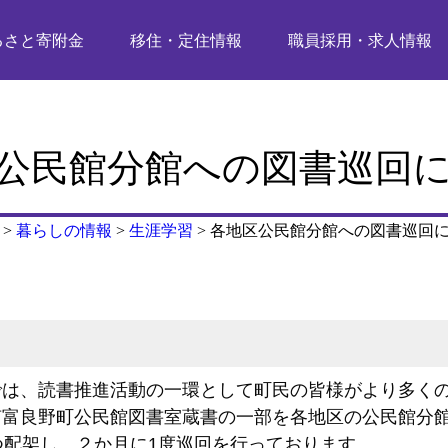
るさと寄附金
移住・定住情報
職員採用・求人情報
公民館分館への図書巡回
>
暮らしの情報
>
生涯学習
>
各地区公民館分館への図書巡回
では、読書推進活動の一環として町民の皆様がより多く
南富良野町公民館図書室蔵書の一部を各地区の公民館分
つ配架し、２か月に1度巡回を行っております。