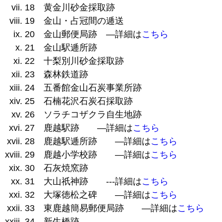
18 黄金川砂金採取跡
19 金山・占冠間の逓送
20 金山郵便局跡 —詳細は
こちら
21 金山駅逓所跡
22 十梨別川砂金採取跡
23 森林鉄道跡
24 五番館金山石炭事業所跡
25 石楠花沢石炭石採取跡
26 ソラチコザクラ自生地跡
27 鹿越駅跡 —詳細は
こちら
28 鹿越駅逓所跡 —詳細は
こちら
29 鹿越小学校跡 —詳細は
こちら
30 石灰焼窯跡
31 大山祇神跡 ‐‐‐詳細は
こちら
32 大塚徳松之碑 —詳細は
こちら
33 東鹿越簡易郵便局跡 —詳細は
こちら
34 新生橋跡