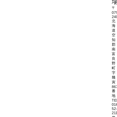
〒
07
24
北
海
道
空
知
郡
南
富
良
野
町
字
幾
寅
86
番
地
TE
01
52
21