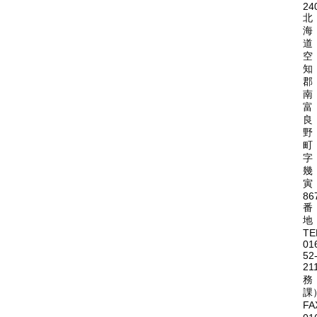
24
北
海
道
空
知
郡
南
富
良
野
町
字
幾
寅
86
番
地
TE
01
52
21
務
課
FA