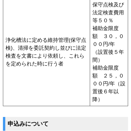
保守点検及び
法定検査費用
等５０％
補助金限度
額 ３０，０
浄化槽法
に定める維持管理(保守点
００円/年
検)、清掃を委託契約し並びに法定
（設置後５年
検査を文書により依頼し、これら
間）
を定められた時に行う者
補助金限度
額 ２５，０
００円/年（設
置後６年以
降）
申込みについて