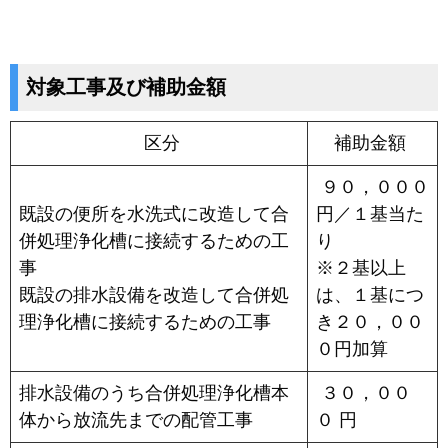
対象工事及び補助金額
区分
補助金額
９０，０００
既設の便所を水洗式に改造して合
円／１基当た
併処理浄化槽に接続するための工
り
事
※２基以上
既設の排水設備を改造して合併処
は、１基につ
理浄化槽に接続するための工事
き２０，００
０円加算
排水設備のうち合併処理浄化槽本
３０，００
体から放流先までの配管工事
０ 円