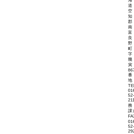
海
道
空
知
郡
南
富
良
野
町
字
幾
寅
86
番
地
TE
01
52
21
務
課
FA
01
52
29