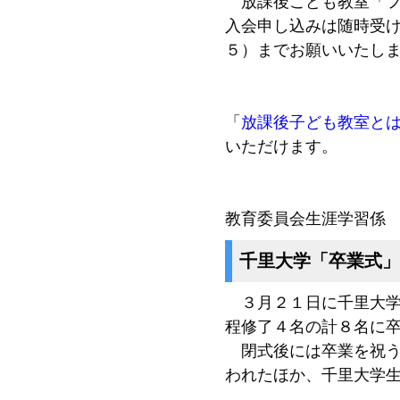
放課後こども教室「フ
入会申し込みは随時受
５）までお願いいたし
「
放課後子ども教室と
いただけます。
教育委員会生涯学習係
千里大学「卒業式」
３月２１日に千里大学
程修了４名の計８名に
閉式後には卒業を祝う
われたほか、千里大学