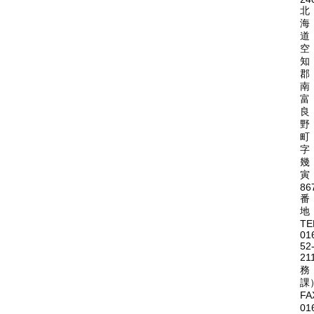
北
海
道
空
知
郡
南
富
良
野
町
字
幾
寅
86
番
地
TE
01
52
21
務
課
FA
01