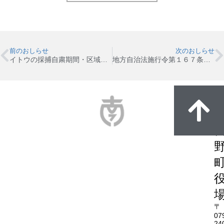
前のおしらせ
次のおしらせ
イトウの採捕自粛期間・区域について
地方自治法施行令第１６７条の２第１項第３号に基づく随意契約に関する公表について
〒
07
24