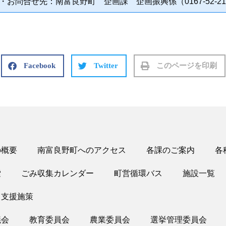
・お問合せ先：南富良野町 企画課 企画振興係（0167‐52‐21
Facebook
Twitter
このページを印刷
の概要
南富良野町へのアクセス
各課のご案内
各
索
ごみ収集カレンダー
町営循環バス
施設一覧
・支援施策
議会
教育委員会
農業委員会
選挙管理委員会