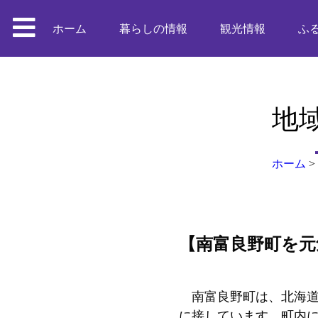
ホーム
暮らしの情報
観光情報
ふ
地
ホーム
>
【南富良野町を元
南富良野町は、北海道
に接しています。町内