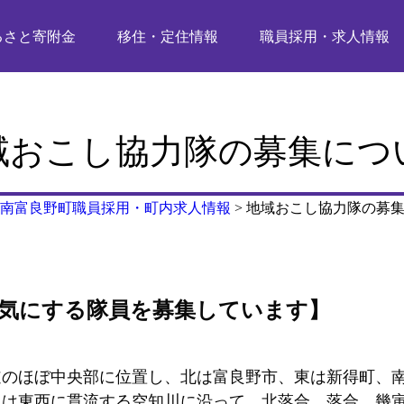
るさと寄附金
移住・定住情報
職員採用・求人情報
域おこし協力隊の募集につ
南富良野町職員採用・町内求人情報
>
地域おこし協力隊の募
気にする隊員を募集しています】
のほぼ中央部に位置し、北は富良野市、東は新得町、南
には東西に貫流する空知川に沿って、北落合、落合、幾