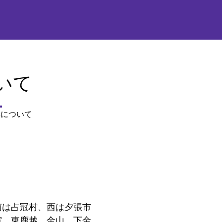
いて
集について
は占冠村、西は夕張市
寅、東鹿越、金山、下金