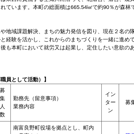
れています。本町の総面積は665.54㎢で約90％が森
や地域課題解決、まちの魅力発信を図り、現在２名の隊
と経験を活かし、これからのまちづくりを一緒に進めて
了後も本町において就労又は起業し、定住したい意欲の
用職員として活動）】
募
イン
集
勤務先（留意事項）
ター
募
人
業務内容
ン
数
南富良野町役場を拠点とし、町内