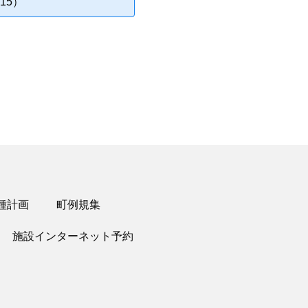
15）
種計画
町例規集
施設インターネット予約