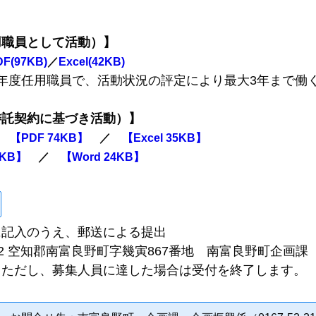
用職員として活動）】
DF(97KB)
／
Excel(42KB)
任用職員で、活動状況の評定により最大3年まで働く
委託契約に基づき活動）】
）
【PDF 74KB】
／
【Excel 35KB】
6KB】
／
【Word 24KB】
記入のうえ、郵送による提出
02 空知郡南富良野町字幾寅867番地 南富良野町企画課
ただし、募集人員に達した場合は受付を終了します。