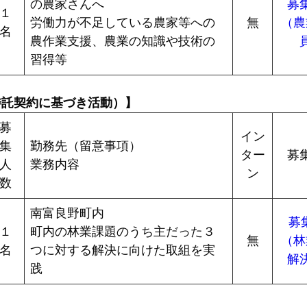
の農家さんへ
募
１
労働力が不足している農家等への
無
（農
名
農作業支援、農業の知識や技術の
習得等
委託契約に基づき活動）】
募
イン
集
勤務先（留意事項）
ター
募
人
業務内容
ン
数
南富良野町内
募
１
町内の林業課題のうち主だった３
無
（林
名
つに対する解決に向けた取組を実
解
践