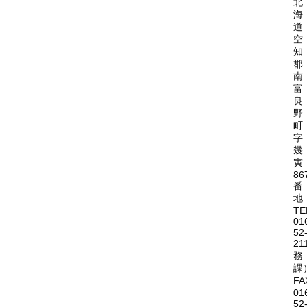
北
海
道
空
知
郡
南
富
良
野
町
字
幾
寅
86
番
地
TE
01
52
21
務
課
FA
01
52