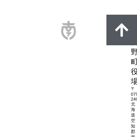
〒
07
24
北
海
道
空
知
郡