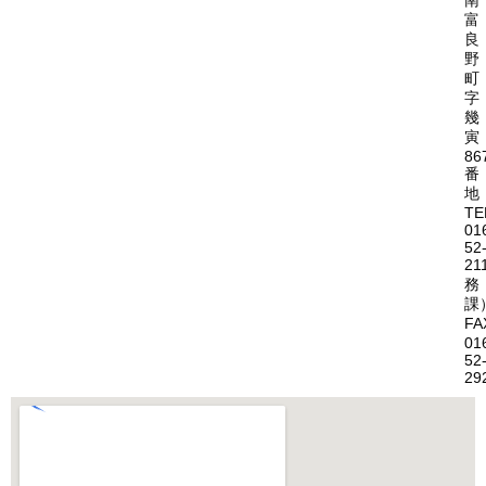
南
富
良
野
町
字
幾
寅
86
番
地
TE
01
52
21
務
課
FA
01
52
29