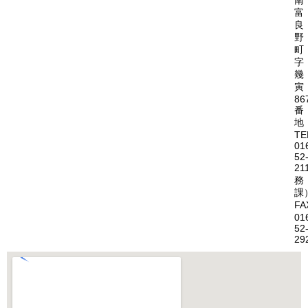
南
富
良
野
町
字
幾
寅
86
番
地
TE
01
52
21
務
課
FA
01
52
29