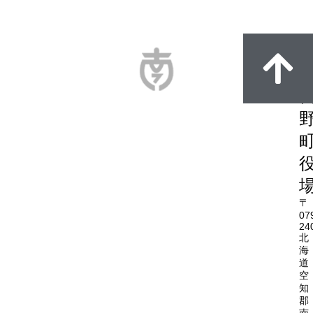
〒
07
24
北
海
道
空
知
郡