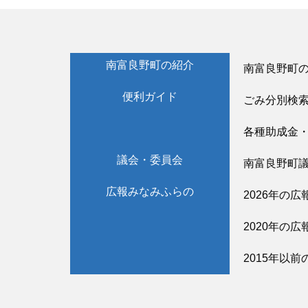
南富良野町の紹介
南富良野町
便利ガイド
ごみ分別検
各種助成金
議会・委員会
南富良野町
広報みなみふらの
2026年の広
2020年の広
2015年以前