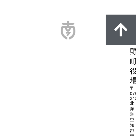
〒
07
24
北
海
道
空
知
郡