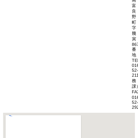
南
富
良
野
町
字
幾
寅
86
番
地
TE
01
52
21
務
課
FA
01
52
29