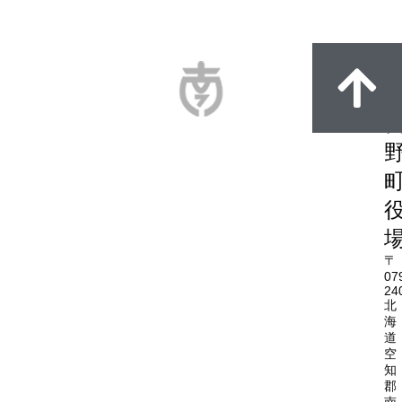
〒
07
24
北
海
道
空
知
郡