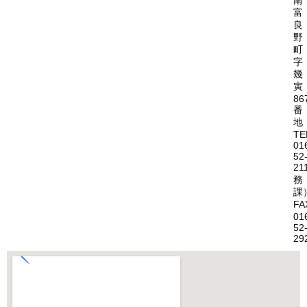
南
富
良
野
町
字
幾
寅
86
番
地
TE
01
52
21
務
課
FA
01
52
29