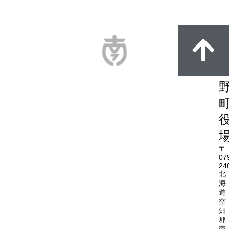
〒
07
24
北
海
道
空
知
郡