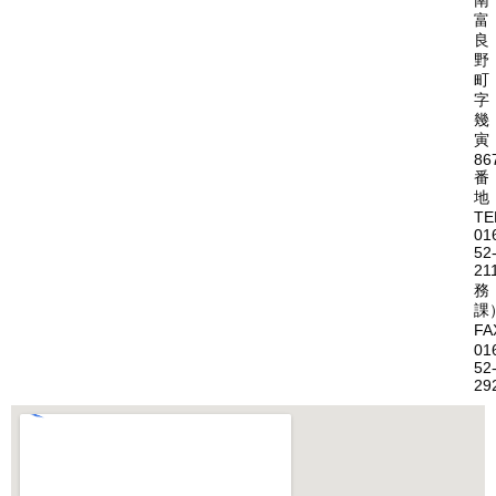
南
富
良
野
町
字
幾
寅
86
番
地
TE
01
52
21
務
課
FA
01
52
29