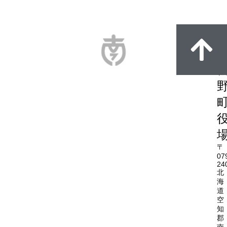
〒
07
24
北
海
道
空
知
郡