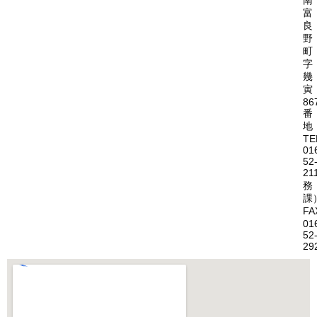
南
富
良
野
町
字
幾
寅
86
番
地
TE
01
52
21
務
課
FA
01
52
29