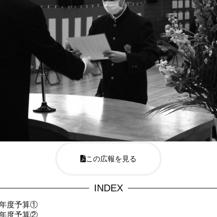
この広報を見る
INDEX
2年度予算①
2年度予算②