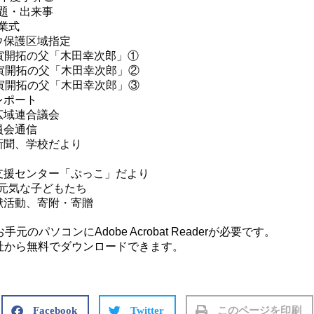
話題・出来事
業式
ウ保護区域指定
幾寅開拓の父「木田幸次郎」①
幾寅開拓の父「木田幸次郎」②
幾寅開拓の父「木田幸次郎」③
レポート
広域連合議会
員会通信
新聞、学校だより
て支援センター「ぷっこ」だより
気な子どもたち
献活動、寄附・寄贈
のパソコンにAdobe Acrobat Readerが必要です。
はアドビ社から無料でダウンロードできます。
Facebook
Twitter
このページを印刷