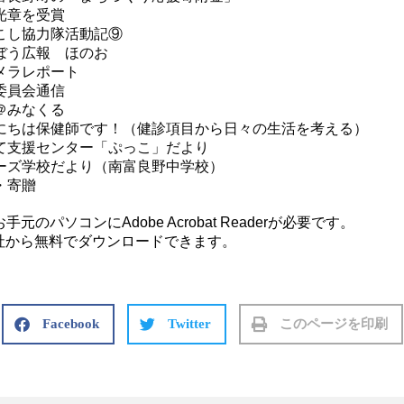
光章を受賞
協力隊活動記⑨
ぼう広報 ほのお
メラレポート
委員会通信
＠みなくる
にちは保健師です！（健診項目から日々の生活を考える）
て支援センター「ぷっこ」だより
ーズ学校だより（南富良野中学校）
寄贈
のパソコンにAdobe Acrobat Readerが必要です。
はアドビ社から無料でダウンロードできます。
Facebook
Twitter
このページを印刷