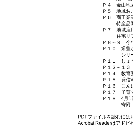
Ｐ４ 金山地
Ｐ５ 地域お
Ｐ６ 商工業
特産品開発
Ｐ７ 地域雇
住宅リフォ
Ｐ８～９ 今
Ｐ１０ 緑豊
シリーズ
Ｐ１１ しょ
Ｐ１２～１３
Ｐ１４ 教育
Ｐ１５ 発信
Ｐ１６ こん
Ｐ１７ 子育
Ｐ１８ 4月
寄附・
PDFファイルを読むにはお手元
Acrobat Reader