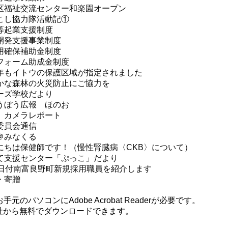
区福祉交流センター和楽園オープン
こし協力隊活動記①
等起業支援制度
支援事業制度
用確保補助金制度
ーム助成金制度
年もイトウの保護区域が指定されました
かな森林の火災防止にご協力を
学校だより
うぼう広報 ほのお
 カメラレポート
委員会通信
＠みなくる
にちは保健師です！（慢性腎臓病〈CKB〉について）
て支援センター「ぷっこ」だより
1日付南富良野町新規採用職員を紹介します
寄贈
のパソコンにAdobe Acrobat Readerが必要です。
はアドビ社から無料でダウンロードできます。