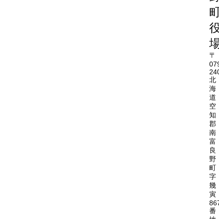
〒
07
24
北
海
道
空
知
郡
南
富
良
野
町
字
幾
寅
86
番