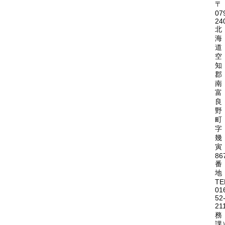
〒
07
24
北
海
道
空
知
郡
南
富
良
野
町
字
幾
寅
86
番
地
TE
01
52
21
務
課