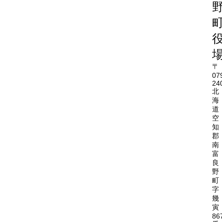
〒
07
24
北
海
道
空
知
郡
南
富
良
野
町
字
幾
寅
86