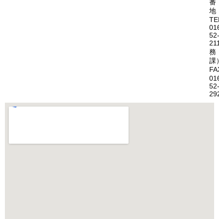
番
地
TE
01
52
21
務
課
FA
01
52
29