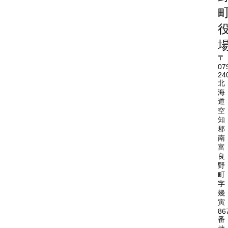
〒
07
24
北
海
道
空
知
郡
南
富
良
野
町
字
幾
寅
86
番