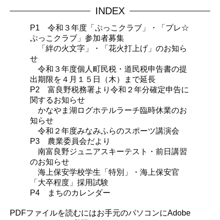
INDEX
P1 令和３年度「ぷっこクラブ」・「プレ☆
ぷっこクラブ」参加者募集
「絆の火文字」・「花火打上げ」のお知ら
せ
令和３年度個人町民税・道民税申告書の提
出期限を４月１５日（木）まで延長
P2 富良野税務署より令和２年分確定申告に
関するお知らせ
かなやま湖ログホテルラーチ臨時休業のお
知らせ
令和２年度みなみふらのスポーツ講演会
P3 農業委員会だより
南富良野ジュニアスキーテスト・前日講習
のお知らせ
海上保安学校学生「特別」・海上保安官
「大卒程度」採用試験
P4 まちのカレンダー
PDFファイルを読むにはお手元のパソコンにAdobe