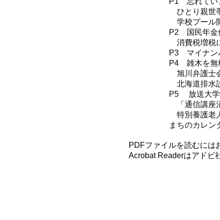
P1 忘れて
ひとり親世帯
学校プール開
P2 国民年
消費税増税に
P3 マイナ
P4 雑木を
旭川弁護士会
北海道排水設
P5 放送大
「通信講座消
特別養護老人
まちのカレン
PDFファイルを読むにはお手元
Acrobat Reader