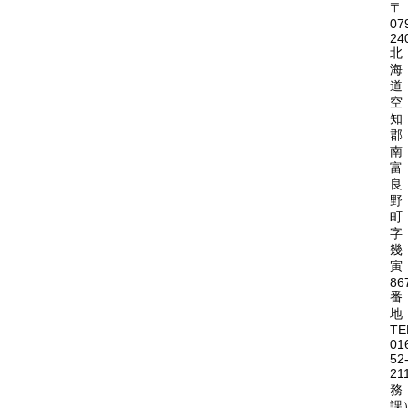
〒
07
24
北
海
道
空
知
郡
南
富
良
野
町
字
幾
寅
86
番
地
TE
01
52
21
務
課