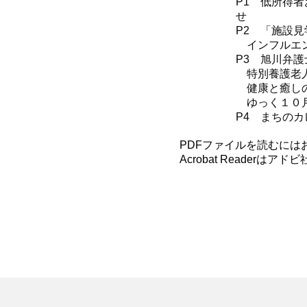
P1 低所得
せ
P2 「施設
インフルエン
P3 旭川弁
特別養護老人
健康と癒しの
ゆっく１０月
P4 まちの
PDFファイルを読むにはお手元
Acrobat Reader