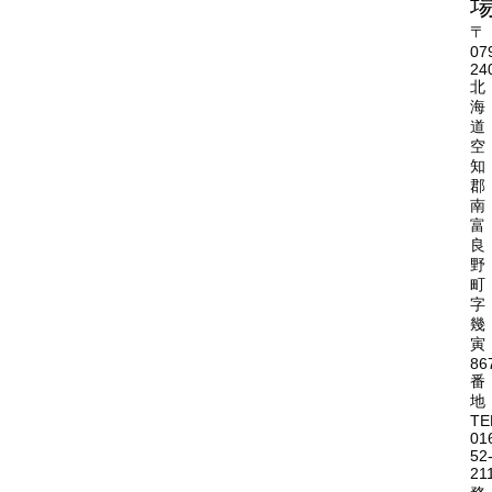
〒
07
24
北
海
道
空
知
郡
南
富
良
野
町
字
幾
寅
86
番
地
TE
01
52
21