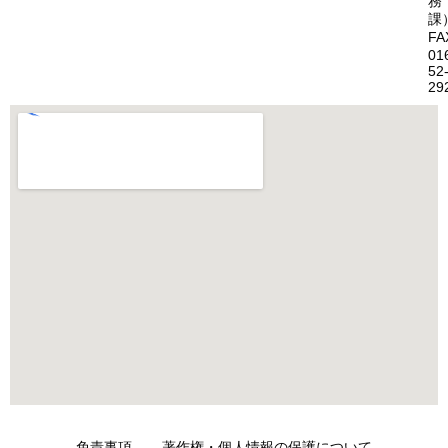
務
課
FA
01
52
29
免責事項
著作権・個人情報の保護について