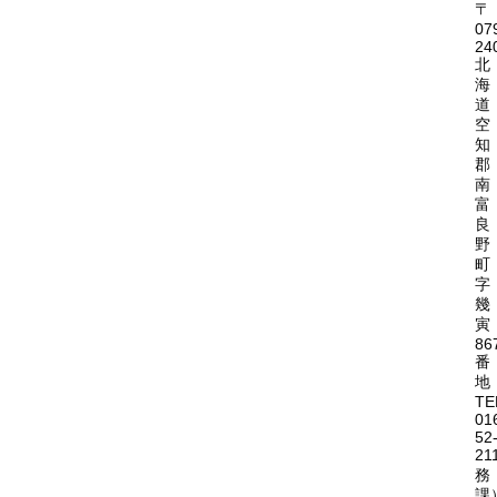
〒
07
24
北
海
道
空
知
郡
南
富
良
野
町
字
幾
寅
86
番
地
TE
01
52
21
務
課