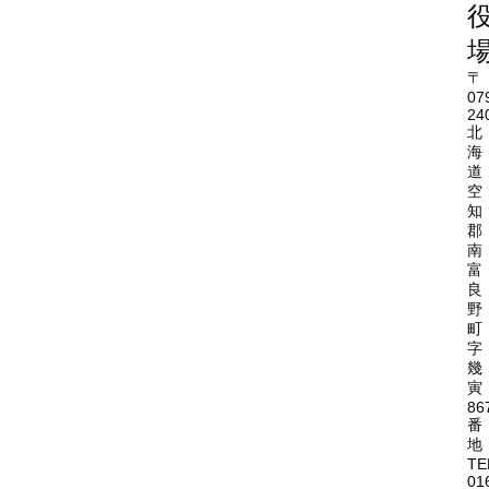
〒
07
24
北
海
道
空
知
郡
南
富
良
野
町
字
幾
寅
86
番
地
TE
01