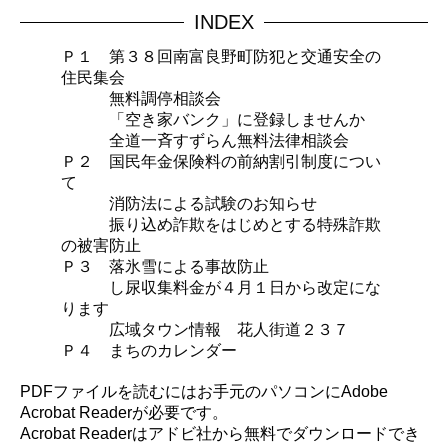
INDEX
Ｐ１ 第３８回南富良野町防犯と交通安全の
住民集会
無料調停相談会
「空き家バンク」に登録しませんか
全道一斉すずらん無料法律相談会
Ｐ２ 国民年金保険料の前納割引制度につい
て
消防法による試験のお知らせ
振り込め詐欺をはじめとする特殊詐欺
の被害防止
Ｐ３ 落氷雪による事故防止
し尿収集料金が４月１日から改定にな
ります
広域タウン情報 花人街道２３７
Ｐ４ まちのカレンダー
PDFファイルを読むにはお手元のパソコンにAdobe
Acrobat Readerが必要です。
Acrobat Readerはアドビ社から無料でダウンロードでき