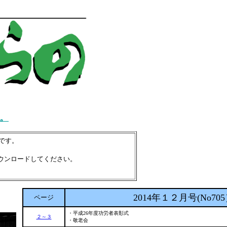
。
要です。
ウンロードしてください。
2014年１２月号(No70
ページ
・平成26年度功労者表彰式
２～３
・敬老会