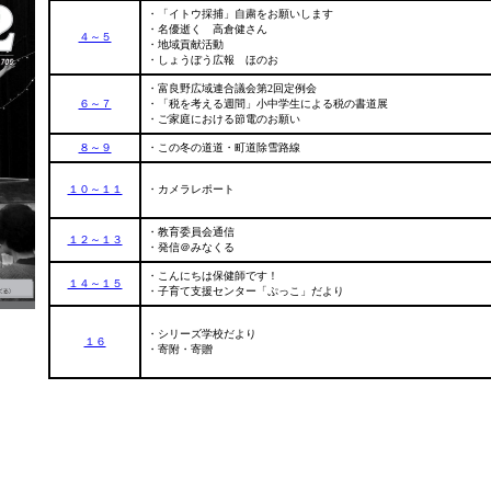
・「イトウ採捕」自粛をお願いします
・名優逝く 高倉健さん
４～５
・地域貢献活動
・しょうぼう広報 ほのお
・富良野広域連合議会第2回定例会
６～７
・「税を考える週間」小中学生による税の書道展
・ご家庭における節電のお願い
８～９
・この冬の道道・町道除雪路線
１０～１１
・カメラレポート
・教育委員会通信
１２～１３
・発信＠みなくる
・こんにちは保健師です！
１４～１５
・子育て支援センター「ぷっこ」だより
・シリーズ学校だより
１６
・寄附・寄贈