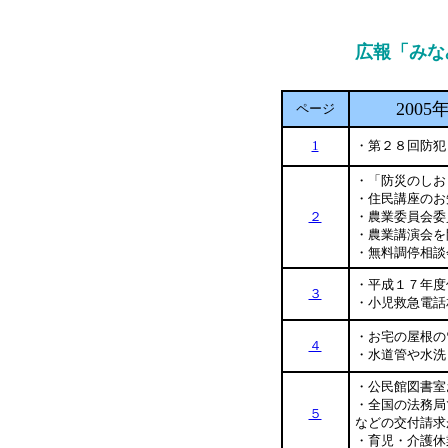
広報「みな
2005
ページ
1
・第２８回防犯
・「防災のしお
・住民講座のお
２
・農業委員会委
・農業講演会を
・無料調停相談
・平成１７年度
３
・小児救急電話
・お宅の屋根の
４
・水道管や水洗
・公民館図書室
・全国の法務局
５
などの交付請求
・育児・介護休