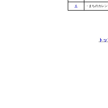
６
・まちのカレン
トッ