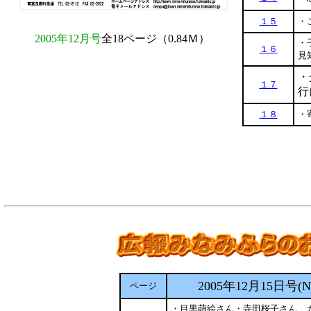
１５
・
2005年12月号
全18ページ（0.84Ｍ）
・
１６
見
・
１７
行
１８
・
2005年12月15日号(No
ページ
・目黒萌絵さん・寺田桜子さん 