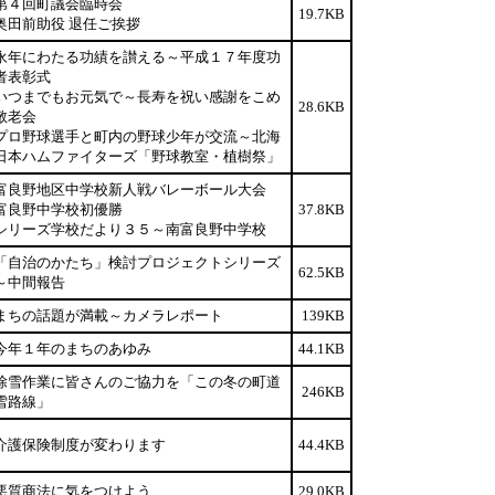
第４回町議会臨時会
19.7KB
奥田前助役 退任ご挨拶
永年にわたる功績を讃える～平成１７年度功
者表彰式
いつまでもお元気で～長寿を祝い感謝をこめ
28.6KB
敬老会
プロ野球選手と町内の野球少年が交流～北海
日本ハムファイターズ「野球教室・植樹祭」
富良野地区中学校新人戦バレーボール大会
富良野中学校初優勝
37.8KB
シリーズ学校だより３５～南富良野中学校
「自治のかたち」検討プロジェクトシリーズ
62.5KB
～中間報告
まちの話題が満載～カメラレポート
139KB
今年１年のまちのあゆみ
44.1KB
除雪作業に皆さんのご協力を「この冬の町道
246KB
雪路線」
介護保険制度が変わります
44.4KB
悪質商法に気をつけよう
29.0KB