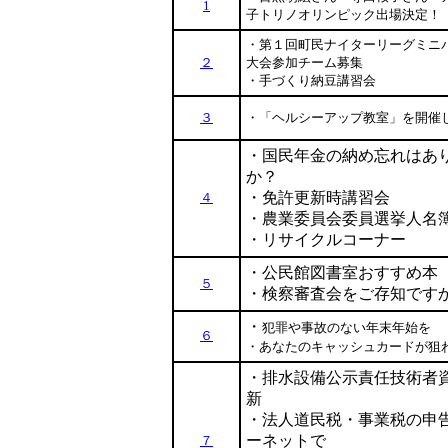
1
子トリノオリンピック出場決定！
・第１回町民ナイターリーグミニ
２
大会参加チーム募集
・手づくり納豆講習会
３
・「ヘルシーアップ教室」を開催
・国民年金の納め忘れはあ
か？
・免許更新時講習会
４
・農業委員会委員選挙人名
・リサイクルコーナー
・公民館図書室おすすめ本
５
・検察審査会をご存知です
・
犯罪や事故のない年末年始を
６
・あなたのキャッシュカードが狙
・排水設備公示責任技術者
新
・法人道民税・事業税の申
ーネットで
７