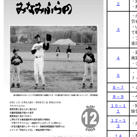
・
２
・
・
労
・
３
て
・
道
・
４
南
・
・
５
７
６～７
・
８～９
・
１０～１
・
１
除
１２～１
・
３
１４
・