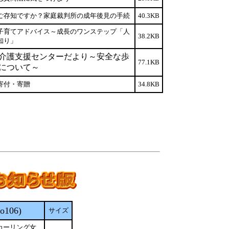
ご存知ですか？家庭裁判所の成年後見の手続
40.3KB
子育てアドバイス～成長のワンステップ「人
38.2KB
知り」
介護支援センターだより～安全な歩
77.1KB
について～
寄付・寄贈
34.8KB
106)
サイズ
カーリング女