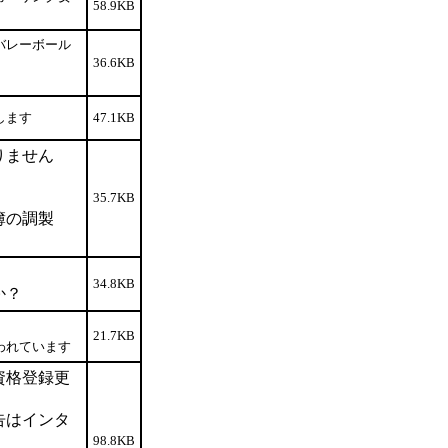
58.9KB
バレーボール
36.6KB
します
47.1KB
りません
35.7KB
簿の調製
34.8KB
か？
21.7KB
われています
資格登録更
告はインタ
98.8KB