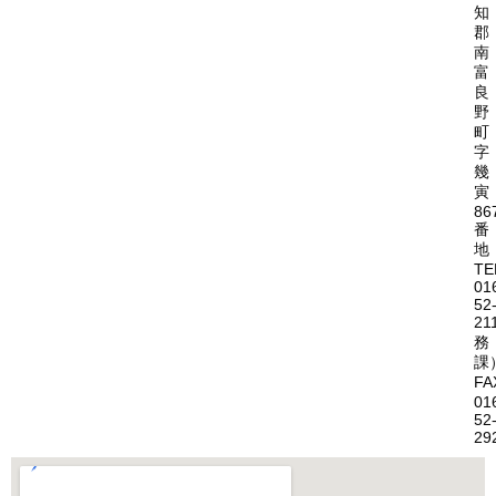
知
郡
南
富
良
野
町
字
幾
寅
86
番
地
TE
01
52
21
務
課
FA
01
52
29