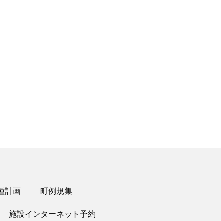
Office 365
Outlook Live
種計画
町例規集
施設インターネット予約