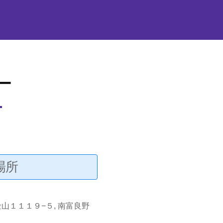
ー
場所
山１１１９−５, 南富良野