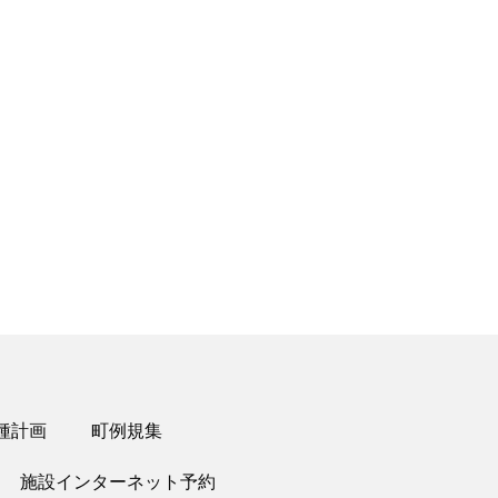
Office 365
Outlook Live
種計画
町例規集
施設インターネット予約