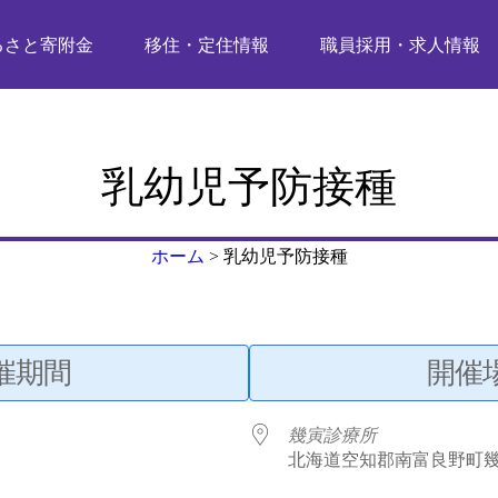
るさと寄附金
移住・定住情報
職員採用・求人情報
乳幼児予防接種
ホーム
>
乳幼児予防接種
催期間
開催
幾寅診療所
北海道空知郡南富良野町幾寅, 