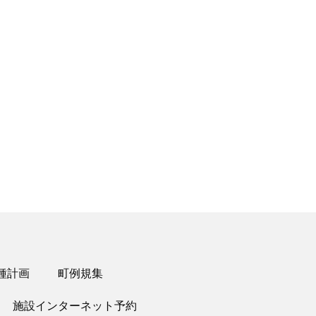
Office 365
Outlook Live
種計画
町例規集
施設インターネット予約