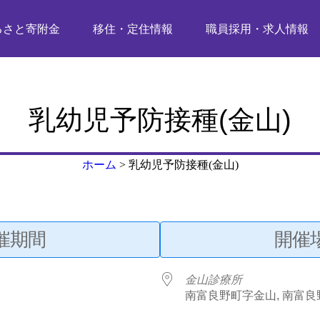
るさと寄附金
移住・定住情報
職員採用・求人情報
乳幼児予防接種(金山)
ホーム
>
乳幼児予防接種(金山)
催期間
開催
金山診療所
南富良野町字金山, 南富良